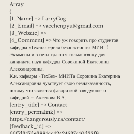
Array
(
[1_Name] => LarryGog
[2_Email] => vaechenpyu@gmail.com
[3_Website] =>
[4_Comment] => Что уж говорить про студентов
кафедры «Техносферная безопасность» МИИТ!
Экзамены и зачеты сдаются только взятку для
кандидата наук кафедры Сорокиной Екатерины
Александровны.
К.н. кафедры «ТехБез» МИИТа Сорокина Екатерина
Александровна чувствует свою безнаказанность,
потому что является фавориткой заведующего
кафедрой – Аксенова В.А.
[entry_title] => Contact
[entry_permalink] =>
https://dangerously.ca/contact/
[feedback_id] =>
66ffd347de3884cc42424537c40d32f9