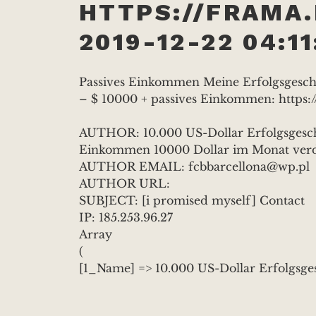
HTTPS://FRAMA
2019-12-22 04:11
Passives Einkommen Meine Erfolgsgeschi
– $ 10000 + passives Einkommen: https:
AUTHOR: 10.000 US-Dollar Erfolgsgesch
Einkommen 10000 Dollar im Monat verd
AUTHOR EMAIL: fcbbarcellona@wp.pl
AUTHOR URL:
SUBJECT: [i promised myself] Contact
IP: 185.253.96.27
Array
(
[1_Name] => 10.000 US-Dollar Erfolgsge
Einkommen 10000 Dollar im Monat verd
[2_Email] => fcbbarcellona@wp.pl