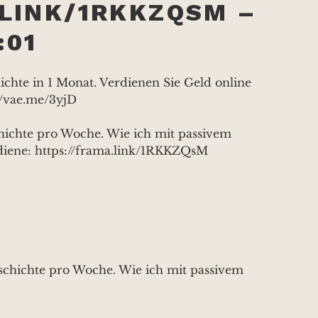
.LINK/1RKKZQSM –
:01
chte in 1 Monat. Verdienen Sie Geld online
//vae.me/3yjD
ichte pro Woche. Wie ich mit passivem
iene: https://frama.link/1RKKZQsM
schichte pro Woche. Wie ich mit passivem
iene: https://frama.link/1RKKZQsM