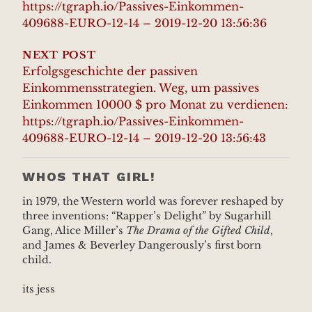
https://tgraph.io/Passives-Einkommen-
409688-EURO-12-14 – 2019-12-20 13:56:36
NEXT POST
Erfolgsgeschichte der passiven
Einkommensstrategien. Weg, um passives
Einkommen 10000 $ pro Monat zu verdienen:
https://tgraph.io/Passives-Einkommen-
409688-EURO-12-14 – 2019-12-20 13:56:43
WHOS THAT GIRL!
in 1979, the Western world was forever reshaped by
three inventions: “Rapper’s Delight” by Sugarhill
Gang, Alice Miller’s
The Drama of the Gifted Child
,
and James & Beverley Dangerously’s first born
child.
its jess